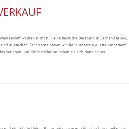
VERKAUF
aldaschaff wollten nicht nur eine fachliche Beratung in Sachen Farben,
n und aussuchen. Sehr gerne haben wir sie in unserem Ausstellungsraum
as Verlegen und die Installation haben sie sich dann selber
n und ein relativ kleiner Raum, bei dem man schnell zu hören bekommt,