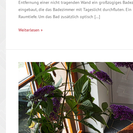
Entfernung einer nicht tragenden Wand ein großzügiges Bade
eingebaut, die das Badezimmer mit Tageslicht durchfluten. Ein
Raumtiefe. Um das Bad zusätzlich optisch […]
Weiterlesen »
Küche
in
alter
Stadtvilla