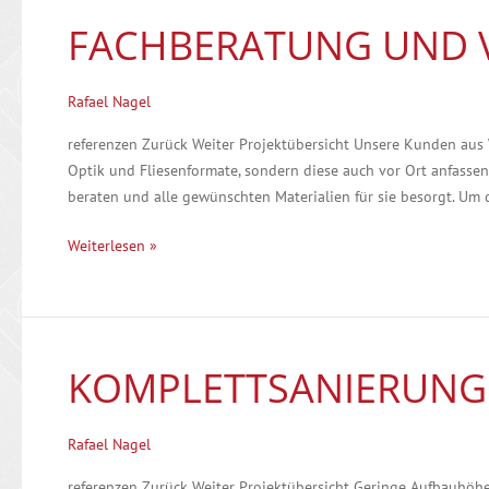
FACHBERATUNG UND 
Fachberatung
und
Verkauf
Rafael Nagel
referenzen Zurück Weiter Projektübersicht Unsere Kunden aus W
Optik und Fliesenformate, sondern diese auch vor Ort anfasse
beraten und alle gewünschten Materialien für sie besorgt. Um d
Weiterlesen »
KOMPLETTSANIERUNG
Komplettsanierung
Rafael Nagel
referenzen Zurück Weiter Projektübersicht Geringe Aufbauhöhe