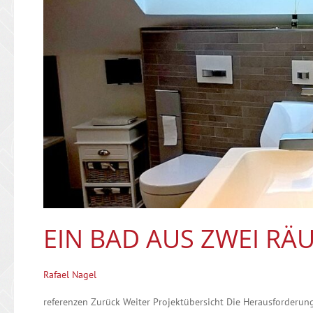
aus
zwei
Räumen
EIN BAD AUS ZWEI R
Rafael Nagel
referenzen Zurück Weiter Projektübersicht Die Herausforderun