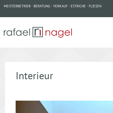
Zum
MEISTERBETRIEB · BERATUNG · VERKAUF · ESTRICHE · FLIESEN
Inhalt
springen
In­te­ri­eur
Ein
Bad